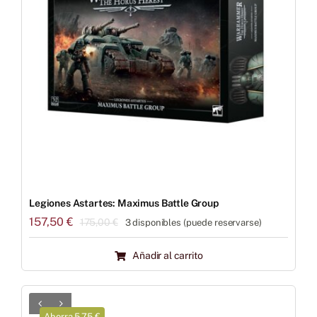
Legiones Astartes: Maximus Battle Group
157,50
€
175,00
€
3 disponibles (puede reservarse)
El
El
precio
precio
Añadir al carrito
original
actual
era:
es:
175,00 €.
157,50 €.
Ahorra 5.75 €