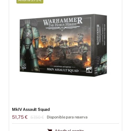
MkIV Assault Squad
51,75
€
57,50
€
Disponible para reserva
El
El
precio
precio
Añadir al carrito