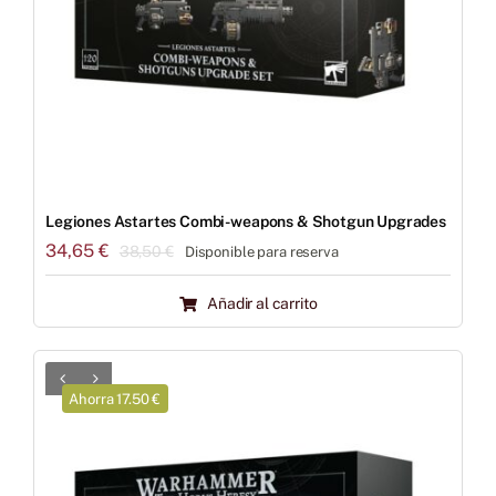
Legiones Astartes Combi-weapons & Shotgun Upgrades
34,65
€
38,50
€
Disponible para reserva
El
El
precio
precio
Añadir al carrito
original
actual
era:
es:
38,50 €.
34,65 €.
Ahorra 17.50 €