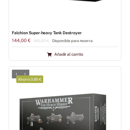
Falchion Super-heavy Tank Destroyer
144,00
€
160,00
€
Disponible para reserva
El
El
precio
precio
Añadir al carrito
original
actual
era:
es:
160,00 €.
144,00 €.
Ahorra 3.85 €