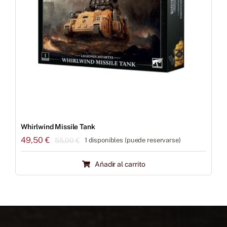
Whirlwind Missile Tank
49,50
€
55,00
€
1 disponibles (puede reservarse)
El
El
precio
precio
Añadir al carrito
original
actual
era:
es:
55,00 €.
49,50 €.