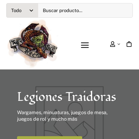
Saltar
al
contenido
Toggle
Navigation
Games Workshop
Wargames Históricos
Legiones Traidoras
Wargames Fantasía
Wargames, minuaturas, juegos de mesa,
juegos de rol y mucho más
Wargames SciFi