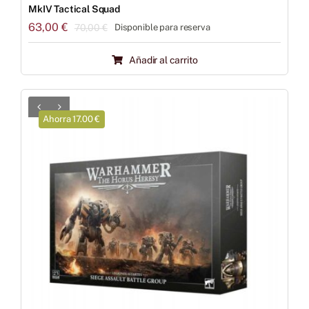
MkIV Tactical Squad
63,00
€
70,00
€
Disponible para reserva
El
El
precio
precio
Añadir al carrito
original
actual
era:
es:
70,00 €.
63,00 €.
Ahorra 17.00 €