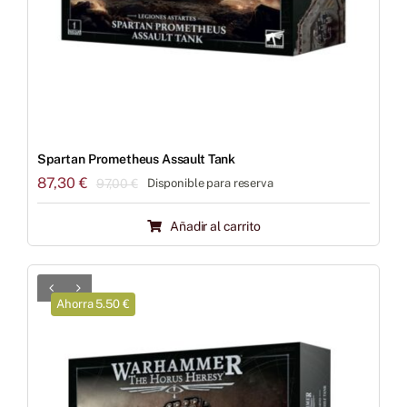
Spartan Prometheus Assault Tank
87,30
€
97,00
€
Disponible para reserva
El
El
precio
precio
Añadir al carrito
original
actual
era:
es:
97,00 €.
87,30 €.
Ahorra 5.50 €