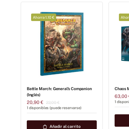
Ahorra 1.10 €
Ahor
Battle March: General’s Companion
Chaos 
(Inglés)
63,00
20,90
€
1 dispon
22,00
€
El
El
1 disponibles (puede reservarse)
precio
precio
original
actual
era:
es:
Añadir al carrito