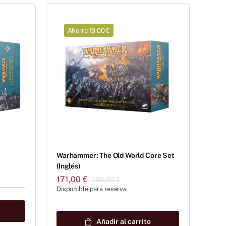
Ahorra 19.00 €
Warhammer: The Old World Core Set
(Inglés)
171,00
€
190,00
€
El
El
Disponible para reserva
precio
precio
original
actual
era:
es:
Añadir al carrito