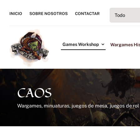
Saltar
al
INICIO
SOBRE NOSOTROS
CONTACTAR
contenido
Games Workshop
Wargames His
CAOS
Wargames, minuaturas, juegos de mesa, juegos de ro