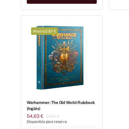
22,00 €.
20,90 €.
Ahorra 2.87 €
Warhammer: The Old World Rulebook
(Inglés)
54,63
€
57,50
€
El
El
Disponible para reserva
precio
precio