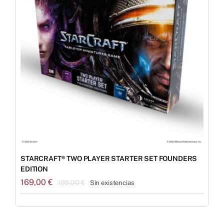
STARCRAFT® TWO PLAYER STARTER SET FOUNDERS
EDITION
169,00
€
199,00
€
Sin existencias
El
El
precio
precio
original
actual
era:
es: