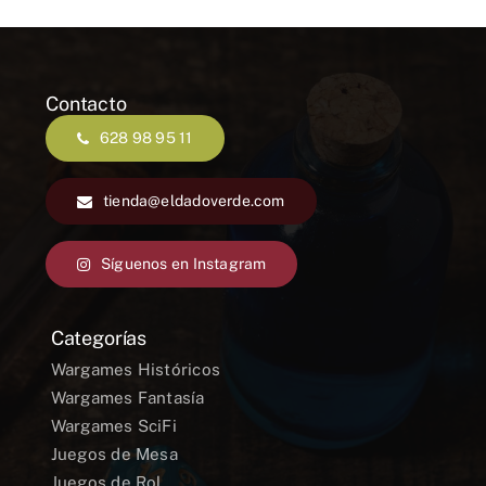
199,00 €.
169,00 €.
Contacto
628 98 95 11
tienda@eldadoverde.com
Síguenos en Instagram
Categorías
Wargames Históricos
Wargames Fantasía
Wargames SciFi
Juegos de Mesa
Juegos de Rol