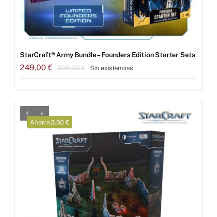
StarCraft® Army Bundle – Founders Edition Starter Sets
249,00
€
308,00
€
Sin existencias
El
El
precio
precio
original
actual
era:
es:
308,00 €.
249,00 €.
Ahorra 3.50 €