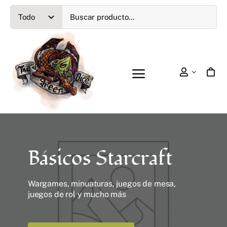
Saltar
al
contenido
Toggle
Navigation
Games Workshop
Wargames Históricos
Básicos Starcraft
Wargames Fantasía
Wargames, minuaturas, juegos de mesa,
juegos de rol y mucho más
Wargames SciFi