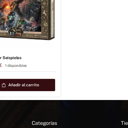
 Seispieles
€
1 disponibles
Añadir al carrito
Categorías
Tie