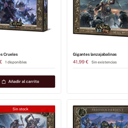
s Crueles
Gigantes lanzajabalinas
€
41,99
€
1 disponibles
Sin existencias
Añadir al carrito
Sin stock