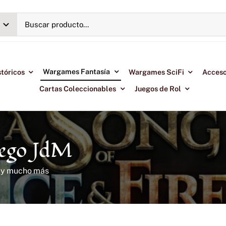
Wargames Fantasía
tóricos
Wargames SciFi
Acceso
Cartas Coleccionables
Juegos de Rol
uego JdM
l y mucho más