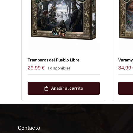
Tramperos del Pueblo Libre
Varamyr
29,99
€
34,99
1 disponibles
Añadir al carrito
Contacto