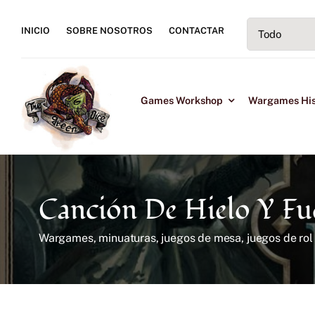
Saltar
al
INICIO
SOBRE NOSOTROS
CONTACTAR
contenido
Games Workshop
Wargames His
Canción De Hielo Y F
Wargames, minuaturas, juegos de mesa, juegos de ro