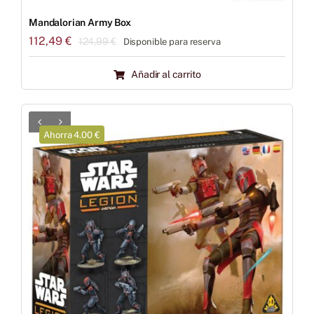
Mandalorian Army Box
112,49
€
124,99
€
Disponible para reserva
El
El
precio
precio
Añadir al carrito
original
actual
era:
es:
124,99 €.
112,49 €.
Ahorra 4.00 €