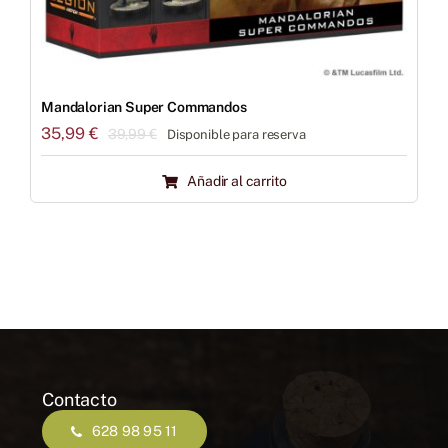
Mandalorian Super Commandos
35,99
€
39,99
€
Disponible para reserva
El
El
precio
precio
Añadir al carrito
original
actual
era:
es:
39,99 €.
35,99 €.
Contacto
628 98 95 11