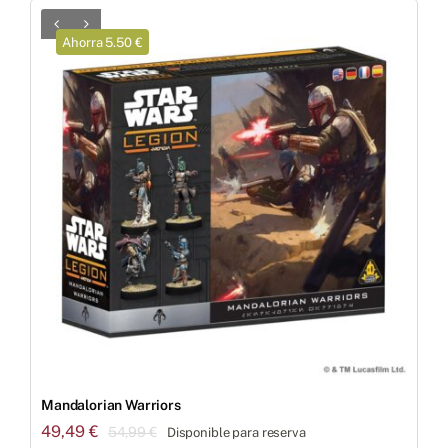
Ahorra 5.50 €
Mandalorian Warriors
49,49
€
54,99
€
Disponible para reserva
El
El