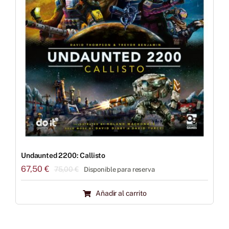
Undaunted 2200: Callisto
67,50
€
75,00
€
Disponible para reserva
El
El
precio
precio
Añadir al carrito
original
actual
era:
es:
75,00 €.
67,50 €.