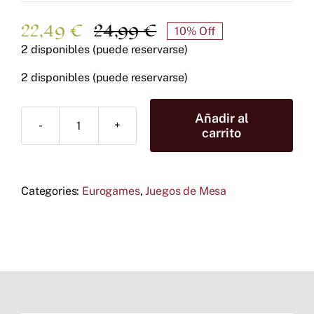
22,49
€
24,99
€
10% Off
El
El
2 disponibles (puede reservarse)
precio
precio
original
actual
2 disponibles (puede reservarse)
era:
es:
24,99 €.
22,49 €.
Añadir al
Azul
carrito
mini
cantidad
Categories:
Eurogames
,
Juegos de Mesa