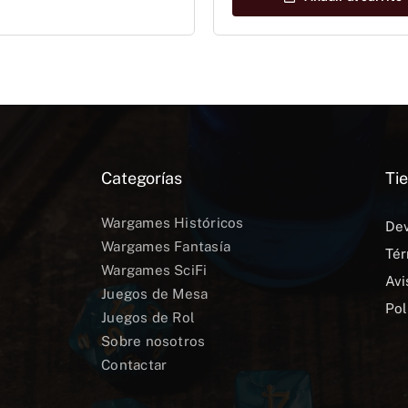
38,50 €.
34,65 €.
Categorías
Tie
Wargames Históricos
Dev
Wargames Fantasía
Tér
Wargames SciFi
Avi
Juegos de Mesa
Pol
Juegos de Rol
Sobre nosotros
Contactar