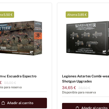
ra 5.50 €
Ahorra 3.85 €
am™: Escuadra Espectro
Legiones Astartes Combi-we
Shotgun Upgrades
€
55,00
€
El
El
le para reserva
34,65
€
38,50
€
El
El
precio
precio
Disponible para reserva
precio
precio
original
actual
original
actual
era:
es:
Añadir al carrito
era:
es:
55,00 €.
49,50 €.
Añadir al carrito