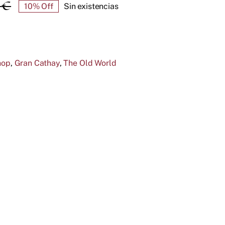
0
€
10% Off
Sin existencias
El
El
precio
precio
original
actual
era:
es:
hop
,
Gran Cathay
,
The Old World
170,00 €.
153,00 €.