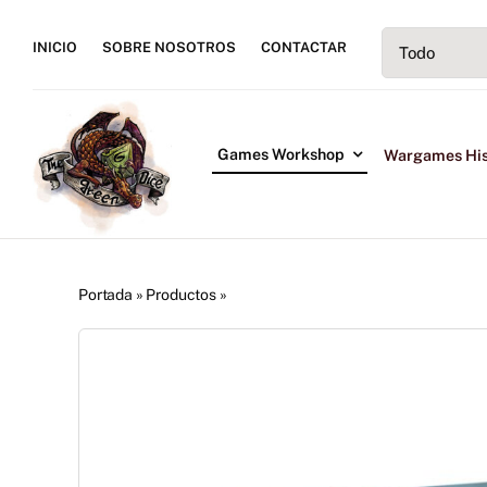
Saltar
al
INICIO
SOBRE NOSOTROS
CONTACTAR
contenido
Games Workshop
Wargames His
Portada
»
Productos
»
Defenders of the Great Bastion Army