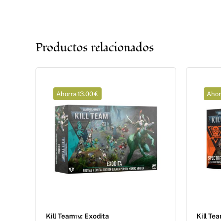
Productos relacionados
Ahorra 13.00 €
Ahor
Kill Team™: Exodita
Kill Te