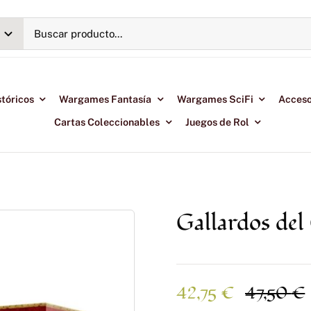
tóricos
Wargames Fantasía
Wargames SciFi
Acceso
Cartas Coleccionables
Juegos de Rol
Gallardos del
42,75
€
47,50
€
E
E