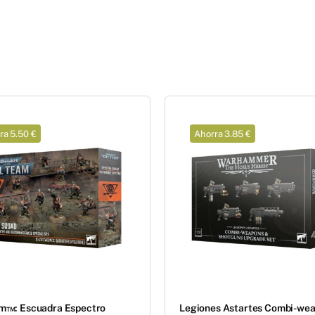
ra 5.50 €
Ahorra 3.85 €
am™: Escuadra Espectro
Legiones Astartes Combi-we