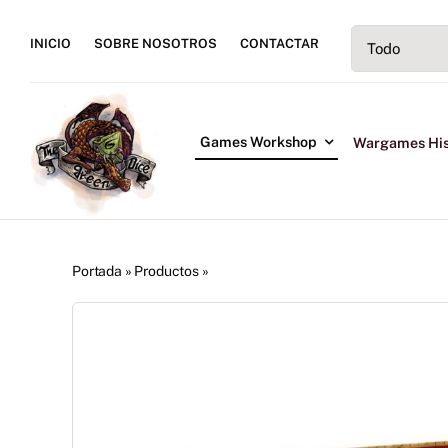
Saltar
al
INICIO
SOBRE NOSOTROS
CONTACTAR
contenido
Games Workshop
Wargames His
Portada
»
Productos
»
Gallardos del Gremio Libre