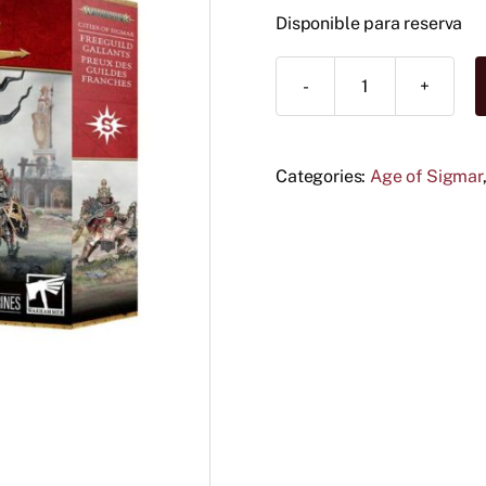
p
p
Disponible para reserva
o
a
e
e
Gallardos
del
Gremio
Libre
Categories:
Age of Sigmar
cantidad