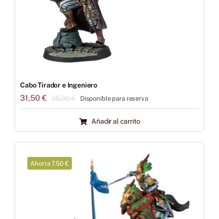
Cabo Tirador e Ingeniero
31,50
€
35,00
€
Disponible para reserva
El
El
precio
precio
Añadir al carrito
original
actual
era:
es:
35,00 €.
31,50 €.
Ahorra 7.50 €