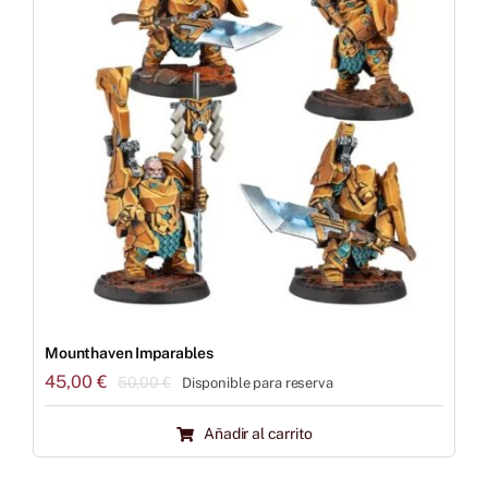
Mounthaven Imparables
45,00
€
50,00
€
Disponible para reserva
El
El
precio
precio
Añadir al carrito
original
actual
era:
es: