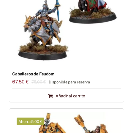
Caballeros de Feudom
67,50
€
75,00
€
Disponible para reserva
El
El
precio
precio
Añadir al carrito
original
actual
era:
es:
75,00 €.
67,50 €.
Ahorra 5.00 €