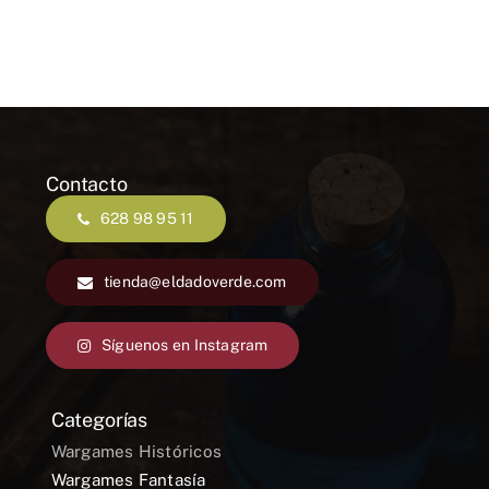
50,00 €.
45,00 €.
Contacto
628 98 95 11
tienda@eldadoverde.com
Síguenos en Instagram
Categorías
Wargames Históricos
Wargames Fantasía