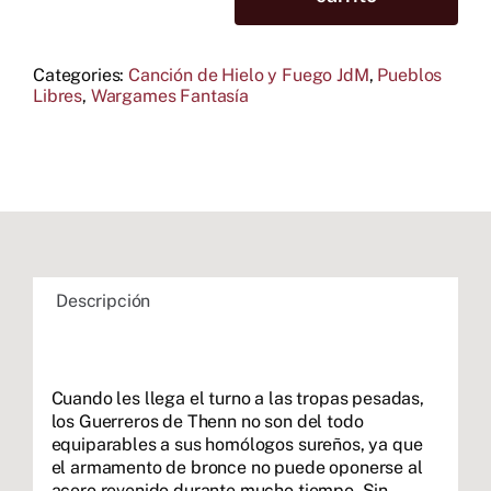
de
Thenn
cantidad
Categories:
Canción de Hielo y Fuego JdM
,
Pueblos
Libres
,
Wargames Fantasía
Descripción
Cuando les llega el turno a las tropas pesadas,
los Guerreros de Thenn no son del todo
equiparables a sus homólogos sureños, ya que
el armamento de bronce no puede oponerse al
acero revenido durante mucho tiempo. Sin