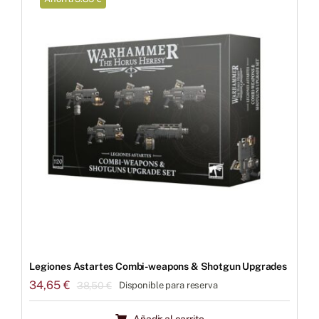
Legiones Astartes Combi-weapons & Shotgun Upgrades
34,65
€
38,50
€
Disponible para reserva
El
El
precio
precio
Añadir al carrito