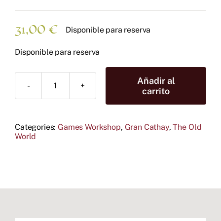
31,00
€
Disponible para reserva
Disponible para reserva
Añadir al
Hoja
carrito
de
calcomanías
de
Categories:
Games Workshop
,
Gran Cathay
,
The Old
las
World
Northern
Provinces
of
Grand
Cathay
cantidad