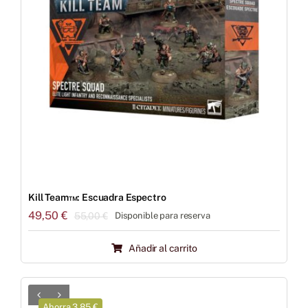
Kill Team™: Escuadra Espectro
49,50
€
55,00
€
Disponible para reserva
El
El
precio
precio
Añadir al carrito
original
actual
era:
es:
55,00 €.
49,50 €.
Ahorra 3.85 €