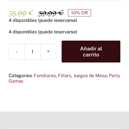
35,99
€
39,99
€
10% Off
El
El
4 disponibles (puede reservarse)
precio
precio
original
actual
4 disponibles (puede reservarse)
era:
es:
39,99 €.
35,99 €.
Añadir al
Junk
carrito
Art
Revolution
cantidad
Categories:
Familiares
,
Fillers
,
Juegos de Mesa
,
Party
Games