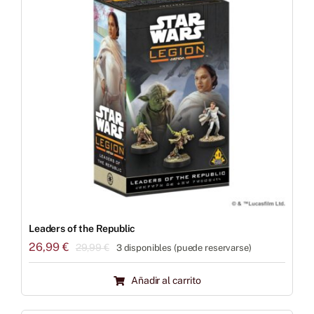
Leaders of the Republic
26,99
€
29,99
€
3 disponibles (puede reservarse)
El
El
precio
precio
Añadir al carrito
original
actual
era:
es: