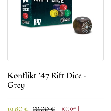
Accesorios y Hobby
Juegos de Mesa
Cartas Coleccionables
Juegos de Rol
Konflikt ’47 Rift Dice –
Grey
19,80
€
22,00
€
10% Off