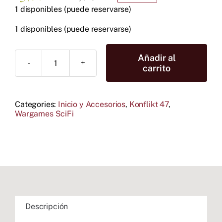
El
El
1 disponibles (puede reservarse)
precio
precio
original
actual
1 disponibles (puede reservarse)
era:
es:
22,00 €.
19,80 €.
Añadir al
Konflikt
carrito
'47
Rift
Dice
Categories:
Inicio y Accesorios
,
Konflikt 47
,
-
Wargames SciFi
Grey
cantidad
Descripción