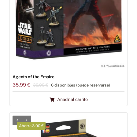
Agents of the Empire
35,99
€
39,99
€
6 disponibles (puede reservarse)
El
El
precio
precio
Añadir al carrito
original
actual
era:
es:
39,99 €.
35,99 €.
Ahorra 3.00 €