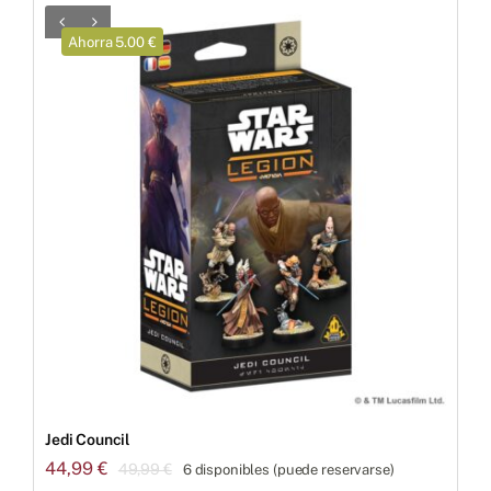
29,99 €.
26,99 €.
Ahorra 5.00 €
Jedi Council
44,99
€
49,99
€
6 disponibles (puede reservarse)
El
El