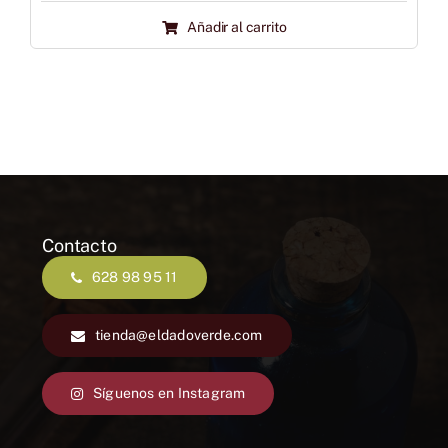
precio
precio
Añadir al carrito
original
actual
era:
es:
49,99 €.
44,99 €.
Contacto
628 98 95 11
tienda@eldadoverde.com
Síguenos en Instagram