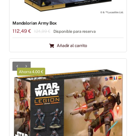
Mandalorian Army Box
112,49
€
124,99
€
Disponible para reserva
El
El
precio
precio
Añadir al carrito
original
actual
era:
es:
124,99 €.
112,49 €.
Ahorra 4.00 €