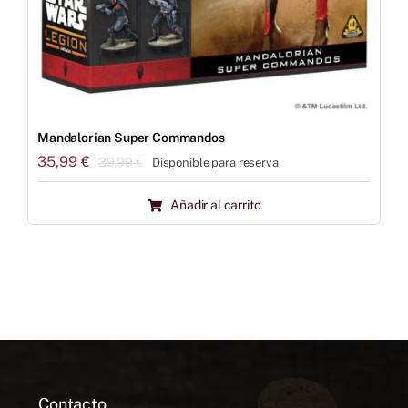
Mandalorian Super Commandos
35,99
€
39,99
€
Disponible para reserva
El
El
precio
precio
Añadir al carrito
original
actual
era:
es:
39,99 €.
35,99 €.
Contacto