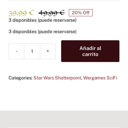
39,99
€
49,99
€
20% Off
El
El
3 disponibles (puede reservarse)
precio
precio
original
actual
3 disponibles (puede reservarse)
era:
es:
49,99 €.
39,99 €.
Añadir al
Real
carrito
Quiet
Like
Squad
Categories:
Pack
Star Wars Shatterpoint
,
Wargames SciFi
cantidad