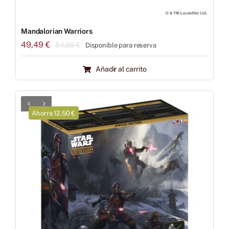
Mandalorian Warriors
49,49
€
54,99
€
Disponible para reserva
El
El
precio
precio
Añadir al carrito
original
actual
era:
es:
54,99 €.
49,49 €.
Ahorra 12.50 €