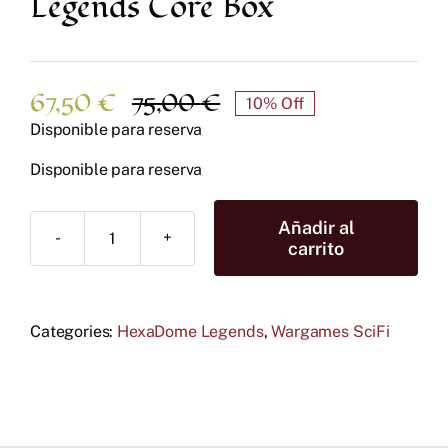
Legends Core Box
67,50
€
75,00
€
10% Off
El
El
Disponible para reserva
precio
precio
original
actual
Disponible para reserva
era:
es:
75,00 €.
67,50 €.
Añadir al
RESERVA:
carrito
HexaDome
Legends
Core
Categories:
Box
HexaDome Legends
,
Wargames SciFi
cantidad