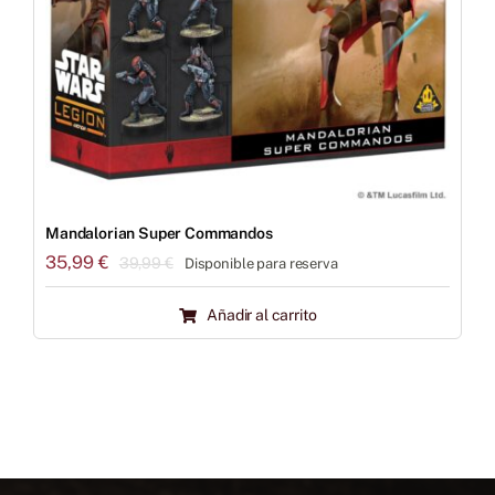
Mandalorian Super Commandos
35,99
€
39,99
€
Disponible para reserva
El
El
precio
precio
Añadir al carrito
original
actual
era:
es:
39,99 €.
35,99 €.