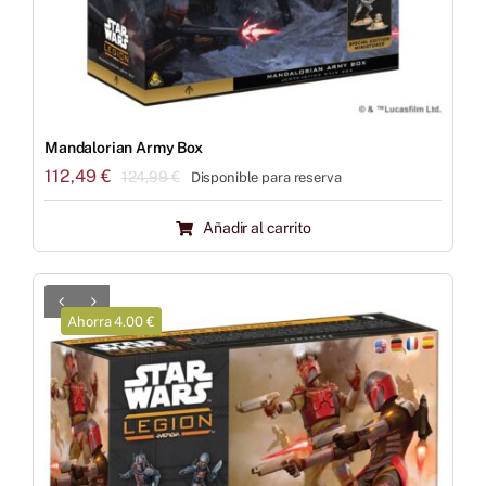
Mandalorian Army Box
112,49
€
124,99
€
Disponible para reserva
El
El
precio
precio
Añadir al carrito
original
actual
era:
es:
124,99 €.
112,49 €.
Ahorra 4.00 €