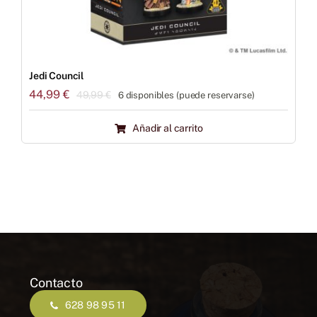
Jedi Council
44,99
€
49,99
€
6 disponibles (puede reservarse)
El
El
precio
precio
Añadir al carrito
original
actual
era:
es:
49,99 €.
44,99 €.
Contacto
628 98 95 11