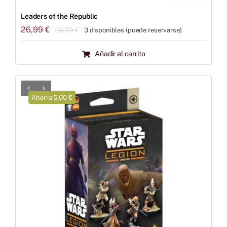
Leaders of the Republic
26,99
€
29,99
€
3 disponibles (puede reservarse)
El
El
precio
precio
Añadir al carrito
original
actual
era:
es:
29,99 €.
26,99 €.
Ahorra 5.00 €