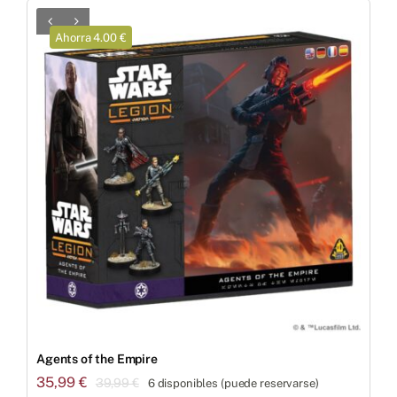
Ahorra 4.00 €
Agents of the Empire
35,99
€
39,99
€
6 disponibles (puede reservarse)
El
El