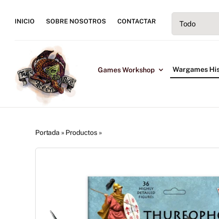
Saltar
al
INICIO
SOBRE NOSOTROS
CONTACTAR
contenido
Wargames His
Games Workshop
Portada
»
Productos
»
Thureophoroi