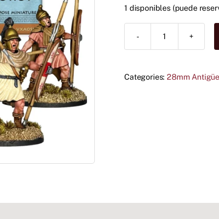
1 disponibles (puede reser
Thureophoroi
cantidad
Categories:
28mm Antigü