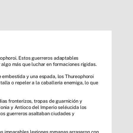
eophoroi. Estos guerreros adaptables
r algo más que luchar en formaciones rígidas.
 de embestida y una espada, los Thureophoroi
alla o repeler a la caballería enemiga, lo que
ias fronterizos, tropas de guarnición y
donia y Antíoco del Imperio seléucida los
tos guerreros asaltaban ciudades y
o las imparables legiones romanas arrasaron con