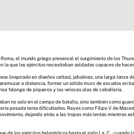
de Roma, el mundo griego presenció el surgimiento de los Thur
a en la que los ejércitos necesitaban soldados capaces de hace
eos (inspirado en diseños celtas), jabalinas, una larga lanza
aramuzar a distancia, formar un sólido muro de escudos en bat
ensa falange de piqueros y las veloces alas de caballería.
izaban no solo en el campo de batalla, sino también como guard
ntería pesada tenía dificultades. Reyes como Filipo V de Mace
ovimiento, dejando atrás a las tropas más lentas mientras es
ve de los ejércitos helenísticos hasta el siglo I a. C., cuand