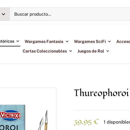
tóricos
Wargames Fantasía
Wargames SciFi
Acceso
Cartas Coleccionables
Juegos de Rol
Thureophoroi
39,95
€
1 disponible