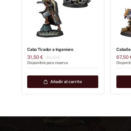
Cabo Tirador e Ingeniero
Caballe
31,50
€
67,50
35,00
€
El
El
Disponible para reserva
Disponib
precio
precio
original
actual
era:
es:
Añadir al carrito
35,00 €.
31,50 €.