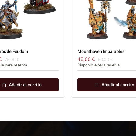
ros de Feudom
Mounthaven Imparables
€
45,00
€
75,00
€
50,00
€
El
El
El
El
le para reserva
Disponible para reserva
precio
precio
precio
precio
original
actual
original
actual
era:
es:
era:
es:
Añadir al carrito
Añadir al carrito
75,00 €.
67,50 €.
50,00 €.
45,00 €.