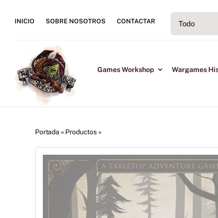
Saltar
al
INICIO
SOBRE NOSOTROS
CONTACTAR
contenido
Games Workshop
Wargames His
Portada
»
Productos
»
Shadow Knight