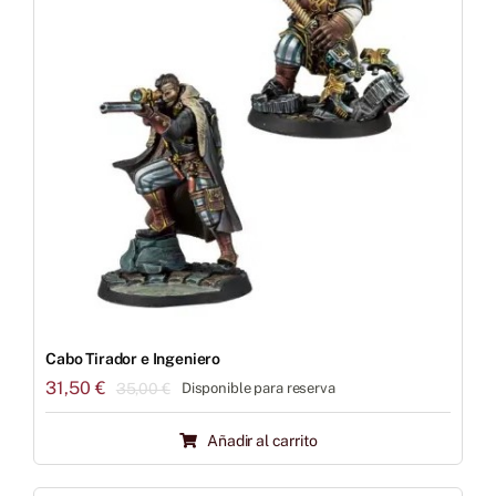
Cabo Tirador e Ingeniero
31,50
€
35,00
€
Disponible para reserva
El
El
precio
precio
Añadir al carrito
original
actual
era:
es:
35,00 €.
31,50 €.