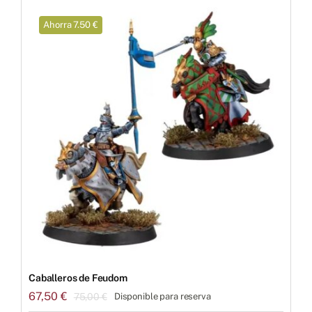
Ahorra 7.50 €
Caballeros de Feudom
67,50
€
75,00
€
Disponible para reserva
El
El