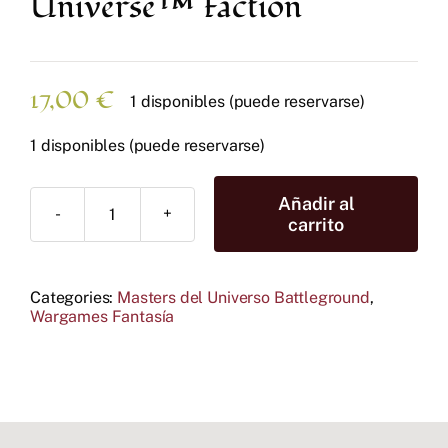
Universe™ Faction
17,00
€
1 disponibles (puede reservarse)
1 disponibles (puede reservarse)
Añadir al
Wave
carrito
5:
Masters
of
Categories:
Masters del Universo Battleground
,
the
Wargames Fantasía
Universe™
Faction
cantidad