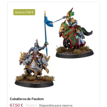
35,00 €.
31,50 €.
Ahorra 7.50 €
Caballeros de Feudom
67,50
€
75,00
€
Disponible para reserva