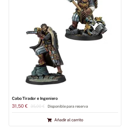
Cabo Tirador e Ingeniero
31,50
€
35,00
€
Disponible para reserva
El
El
precio
precio
Añadir al carrito
original
actual
era:
es: