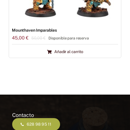
Mounthaven Imparables
45,00
€
50,00
€
Disponible para reserva
El
El
precio
precio
Añadir al carrito
original
actual
era:
es:
50,00 €.
45,00 €.
Contacto
628 98 95 11