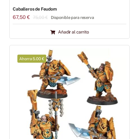
Caballeros de Feudom
67,50
€
75,00
€
Disponible para reserva
El
El
precio
precio
Añadir al carrito
original
actual
era:
es:
75,00 €.
67,50 €.
Ahorra 5.00 €