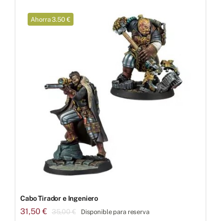
Ahorra 3.50 €
Cabo Tirador e Ingeniero
31,50
€
35,00
€
Disponible para reserva
El
El