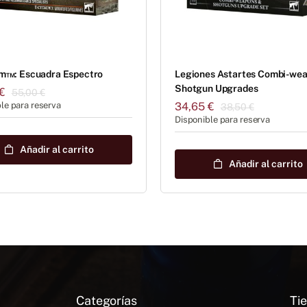
am™: Escuadra Espectro
Legiones Astartes Combi-we
Shotgun Upgrades
€
55,00
€
El
El
le para reserva
34,65
€
38,50
€
El
El
precio
precio
Disponible para reserva
precio
precio
original
actual
original
actual
era:
es:
Añadir al carrito
era:
es:
55,00 €.
49,50 €.
Añadir al carrito
38,50 €.
34,65 €.
Categorías
Tie