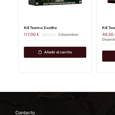
Kill Team™: Exodita
Kill Te
117,00
€
49,50
130,00
€
2 disponibles
El
El
Disponib
precio
precio
original
actual
Añadir al carrito
era:
es:
130,00 €.
117,00 €.
Contacto