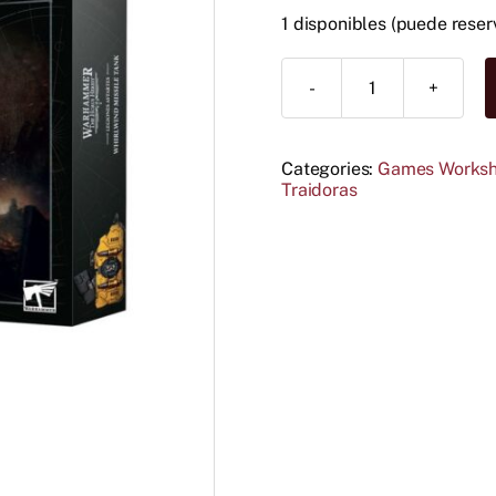
1 disponibles (puede reser
Whirlwind
Missile
Tank
cantidad
Categories:
Games Works
Traidoras