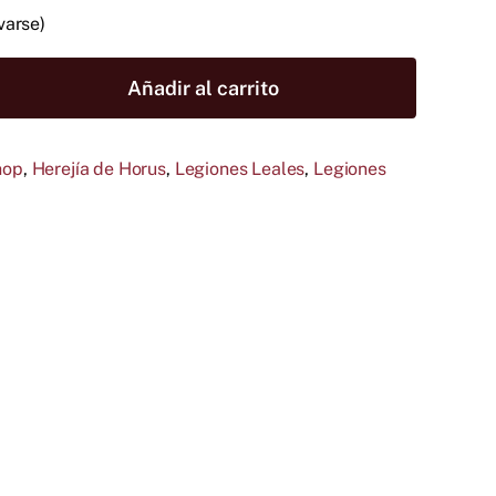
precio
precio
varse)
original
actual
era:
es:
Añadir al carrito
55,00 €.
49,50 €.
hop
,
Herejía de Horus
,
Legiones Leales
,
Legiones