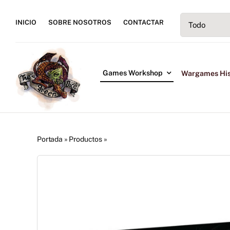
Saltar
al
INICIO
SOBRE NOSOTROS
CONTACTAR
contenido
Games Workshop
Wargames His
Portada
»
Productos
»
Whirlwind Missile Tank